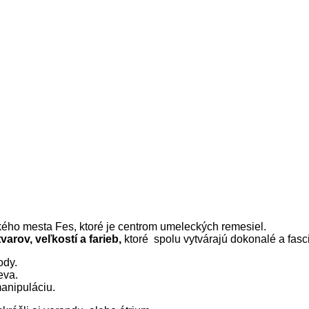
ho mesta Fes, ktoré je centrom umeleckých remesiel.
arov, veľkostí a farieb,
ktoré spolu vytvárajú dokonalé a fasc
ody.
eva.
anipuláciu.