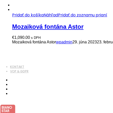
Pridať do košíka
Náhľad
Pridať do zoznamu prianí
Mozaiková fontána Astor
€
1,090.00
s DPH
Mozaiková fontána Astor
wpadmin
29. júna 2023
23. febr
KONTAKT
VOP & GDPR