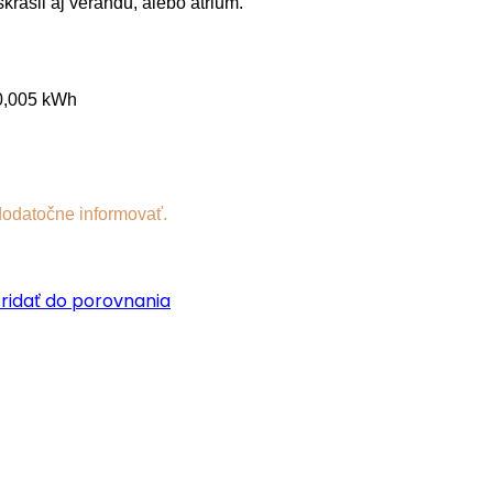
krášli aj verandu, alebo átrium.
 0,005 kWh
dodatočne informovať.
ridať do porovnania