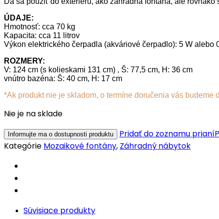
Dá sa použiť do exteriéru, ako záhradná fontána, ale rovnako s
ÚDAJE:
Hmotnosť: cca 70 kg
Kapacita: cca 11 litrov
Výkon elektrického čerpadla (akváriové čerpadlo): 5 W alebo
ROZMERY:
V: 124 cm (s kolieskami 131 cm) , Š: 77,5 cm, H: 36 cm
vnútro bazéna: Š: 40 cm, H: 17 cm
*Ak produkt nie je skladom, o termíne doručenia vás budeme 
Nie je na sklade
Pridať do zoznamu prianí
P
Kategórie
Mozaikové fontány
,
Záhradný nábytok
Súvisiace produkty