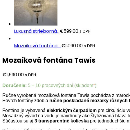
Luxusná strieborná...
€
599.00
s DPH
Mozaiková fontána ...
€
1,090.00
s DPH
Mozaiková fontána Tawis
€
1,590.00
s DPH
Doručenie:
5 – 10 pracovných dní (skladom
*
)
Ručne vyrobená mozaiková fontána Tawis pochádza z marocké
Povrch fontány zdobia
ručne poskladané mozaiky rôznych tv
Fontána je vybavená
elektrickým čerpadlom
pre cirkuláciu v
Mosadzný vývod na vodu je navrhnutý ako štylizovaná hlava l
Súčasťou sú aj
3 transparentné kolieska
pre jednoduchšiu m