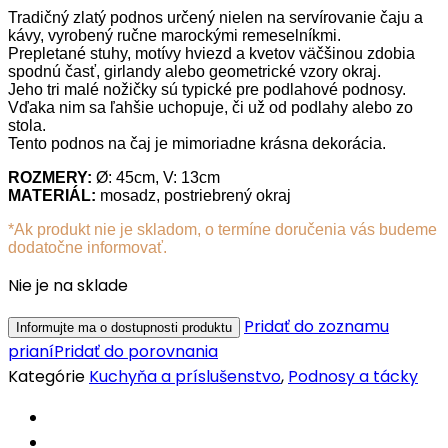
Tradičný zlatý podnos určený nielen na servírovanie čaju a
kávy, vyrobený ručne marockými remeselníkmi.
Prepletané stuhy, motívy hviezd a kvetov väčšinou zdobia
spodnú časť, girlandy alebo geometrické vzory okraj.
Jeho tri malé nožičky sú typické pre podlahové podnosy.
Vďaka nim sa ľahšie uchopuje, či už od podlahy alebo zo
stola.
Tento podnos na čaj je mimoriadne krásna dekorácia.
ROZMERY:
Ø: 45cm, V: 13cm
MATERIÁL:
mosadz, postriebrený okraj
*Ak produkt nie je skladom, o termíne doručenia vás budeme
dodatočne informovať.
Nie je na sklade
Pridať do zoznamu
prianí
Pridať do porovnania
Kategórie
Kuchyňa a príslušenstvo
,
Podnosy a tácky