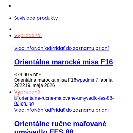
Súvisiace produkty
Vypredané!
Viac info
Náhľad
Pridať do zoznamu prianí
Orientálna marocká misa F16
€
79.90
s DPH
Orientálna marocká misa F16
wpadmin
7. apríla
2022
19. mája 2026
Vypredané!
Viac info
Náhľad
Pridať do zoznamu prianí
Orientálne ručne maľované
umývadlo FES 88