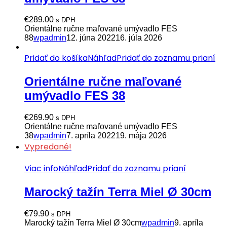
€
289.00
s DPH
Orientálne ručne maľované umývadlo FES
88
wpadmin
12. júna 2022
16. júla 2026
Pridať do košíka
Náhľad
Pridať do zoznamu prianí
Orientálne ručne maľované
umývadlo FES 38
€
269.90
s DPH
Orientálne ručne maľované umývadlo FES
38
wpadmin
7. apríla 2022
19. mája 2026
Vypredané!
Viac info
Náhľad
Pridať do zoznamu prianí
Marocký tažín Terra Miel Ø 30cm
€
79.90
s DPH
Marocký tažín Terra Miel Ø 30cm
wpadmin
9. apríla