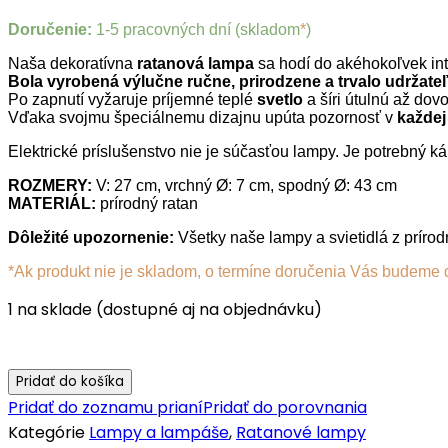
Doručenie:
1-5 pracovných dní (skladom
*
)
Naša dekoratívna
ratanová lampa
sa hodí do akéhokoľvek inte
Bola vyrobená výlučne ručne, prirodzene a trvalo udrža
Po zapnutí vyžaruje príjemné teplé
svetlo
a šíri útulnú až dov
Vďaka svojmu špeciálnemu dizajnu upúta pozornosť v
každej
Elektrické príslušenstvo nie je súčasťou lampy. Je potrebný k
ROZMERY:
V: 27 cm, vrchný Ø: 7 cm, spodný Ø: 43 cm
MATERIÁL:
prírodný ratan
Dôležité upozornenie:
Všetky naše lampy a svietidlá z prírod
*Ak produkt nie je skladom, o termíne doručenia Vás budeme 
1 na sklade (dostupné aj na objednávku)
Pridať do košíka
Pridať do zoznamu prianí
Pridať do porovnania
Kategórie
Lampy a lampáše
,
Ratanové lampy