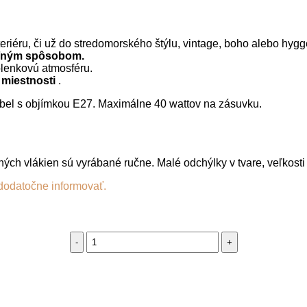
riéru, či už do stredomorského štýlu, vintage, boho alebo hygg
teľným spôsobom.
olenkovú atmosféru.
 miestnosti
.
ábel s objímkou ​​E27. Maximálne 40 wattov na zásuvku.
ných vlákien sú vyrábané ručne. Malé odchýlky v tvare, veľkost
dodatočne informovať.
Marocké
tienidlo
z
prírodného