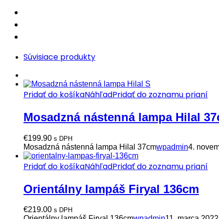
Súvisiace produkty
Pridať do košíka
Náhľad
Pridať do zoznamu prianí
Mosadzná nástenná lampa Hilal 3
€
199.90
s DPH
Mosadzná nástenná lampa Hilal 37cm
wpadmin
4. nove
Pridať do košíka
Náhľad
Pridať do zoznamu prianí
Orientálny lampáš Firyal 136cm
€
219.00
s DPH
Orientálny lampáš Firyal 136cm
wpadmin
11. marca 2022