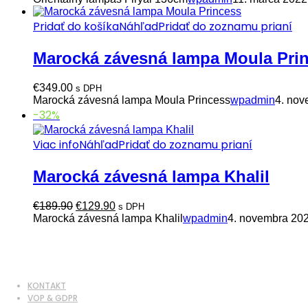
Pridať do košíka
Náhľad
Pridať do zoznamu prianí
Marocká závesná lampa Moula Pri
€
349.00
s DPH
Marocká závesná lampa Moula Princess
wpadmin
4. nov
-32%
Viac info
Náhľad
Pridať do zoznamu prianí
Marocká závesná lampa Khalil
Pôvodná
Aktuálna
€
189.90
€
129.90
s DPH
cena
cena
Marocká závesná lampa Khalil
wpadmin
4. novembra 20
bola:
je:
€189.90.
€129.90.
KONTAKT
VOP & GDPR