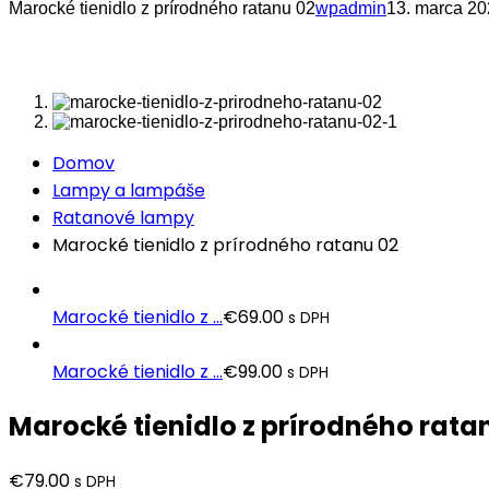
Marocké tienidlo z prírodného ratanu 02
wpadmin
13. marca 2
Domov
Lampy a lampáše
Ratanové lampy
Marocké tienidlo z prírodného ratanu 02
Marocké tienidlo z ...
€
69.00
s DPH
Marocké tienidlo z ...
€
99.00
s DPH
Marocké tienidlo z prírodného rata
€
79.00
s DPH