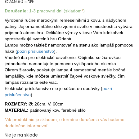
€
249.90
s DPH
Doručenie:
1-3 pracovné dni (skladom
*
)
Vyrobená ručne marockými remeselníkmi z kovu, s nádychom
patiny. Jej ornamentálne sklo zjemní svetlo v miestnosti a vytvára
príjemnú atmosféru. Delikátne výrezy v kove Vám kdekoľvek
sprostredkujú svetelnú hru Orientu.
Lampu možno taktiež namontovať na stenu ako lampáš pomocou
háka (
pozri príslušenstvo
).
Vhodné iba pre elektrické osvetlenie. Objímku so žiarovkou
jednoducho namontujete pomocou vyklápacieho okienka.
Okrem žiarovky poskytuje lampa 4 samostatné menšie bočné
lampášiky, kde môžete umiestniť čajové voskové sviečky, čím
lampáš rozžiarite ešte viac.
Elektrické príslušenstvo nie je súčasťou dodávky (
pozri
príslušenstvo
).
ROZMERY:
Ø: 26cm, V: 60cm
MATERIÁL:
patinovaný kov, farebné sklo
*Ak produkt nie je skladom, o termíne doručenia vás budeme
dodatočne informovať.
Nie je na sklade