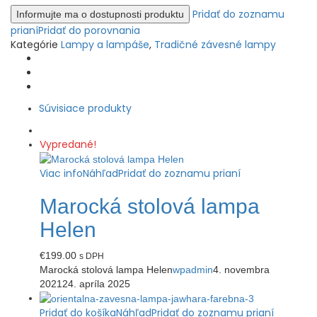
Pridať do zoznamu
prianí
Pridať do porovnania
Kategórie
Lampy a lampáše
,
Tradičné závesné lampy
Súvisiace produkty
Vypredané!
Viac info
Náhľad
Pridať do zoznamu prianí
Marocká stolová lampa
Helen
€
199.00
s DPH
Marocká stolová lampa Helen
wpadmin
4. novembra
2021
24. apríla 2025
Pridať do košíka
Náhľad
Pridať do zoznamu prianí