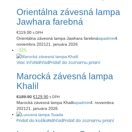
Orientálna závesná lampa
Jawhara farebná
€
119.00
s DPH
Orientálna závesná lampa Jawhara farebná
wpadmin
4.
novembra 2021
21. januára 2026
-32%
Viac info
Náhľad
Pridať do zoznamu prianí
Marocká závesná lampa
Khalil
Pôvodná
Aktuálna
€
189.90
€
129.90
s DPH
cena
cena
Marocká závesná lampa Khalil
wpadmin
4. novembra
bola:
je:
2021
21. januára 2026
€189.90.
€129.90.
Pridať do košíka
Náhľad
Pridať do zoznamu prianí