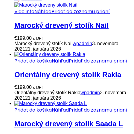
Viac info
Náhľad
Pridať do zoznamu prianí
Marocký drevený stolík Nail
€
199.00
s DPH
Marocký drevený stolík Nail
wpadmin
3. novembra
2021
21. januára 2026
Pridať do košíka
Náhľad
Pridať do zoznamu prianí
Orientálny drevený stolík Rakia
€
199.00
s DPH
Orientálny drevený stolík Rakia
wpadmin
3. novembra
2021
21. januára 2026
Pridať do košíka
Náhľad
Pridať do zoznamu prianí
Marocký drevený stolík Saada L