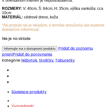
V orientálnom interiéri je nepostrádateľná.
ROZMERY:
V: 40cm, Š: 64cm, H: 35cm, výška vankúša: cca
10cm
MATERIÁL:
cédrové drevo, koža
*Ak produkt nie je skladom, o termíne doručenia vás budeme
dodatočne informovať.
Nie je na sklade
Pridať do zoznamu
prianí
Pridať do porovnania
Kategórie
Nábytok
,
Stoličky
,
Taburetky
Súvisiace produkty
Vypredané!