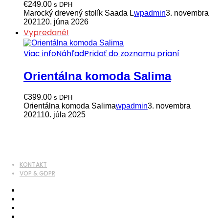
€
249.00
s DPH
Marocký drevený stolík Saada L
wpadmin
3. novembra
2021
20. júna 2026
Vypredané!
Viac info
Náhľad
Pridať do zoznamu prianí
Orientálna komoda Salima
€
399.00
s DPH
Orientálna komoda Salima
wpadmin
3. novembra
2021
10. júla 2025
KONTAKT
VOP & GDPR