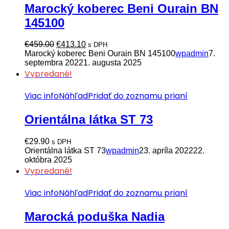
Marocký koberec Beni Ourain BN
145100
Pôvodná
Aktuálna
€
459.00
€
413.10
s DPH
cena
cena
Marocký koberec Beni Ourain BN 145100
wpadmin
7.
bola:
je:
septembra 2022
1. augusta 2025
€459.00.
€413.10.
Vypredané!
Viac info
Náhľad
Pridať do zoznamu prianí
Orientálna látka ST 73
€
29.90
s DPH
Orientálna látka ST 73
wpadmin
23. apríla 2022
22.
októbra 2025
Vypredané!
Viac info
Náhľad
Pridať do zoznamu prianí
Marocká poduška Nadia