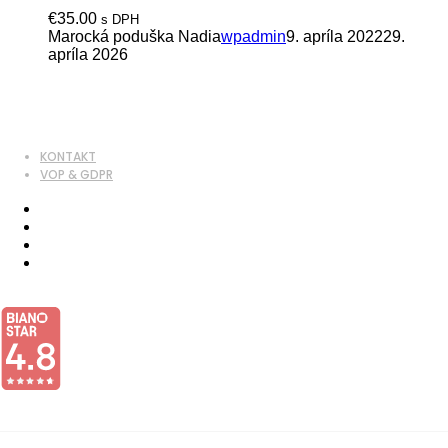
€
35.00
s DPH
Marocká poduška Nadia
wpadmin
9. apríla 2022
29.
apríla 2026
KONTAKT
VOP & GDPR