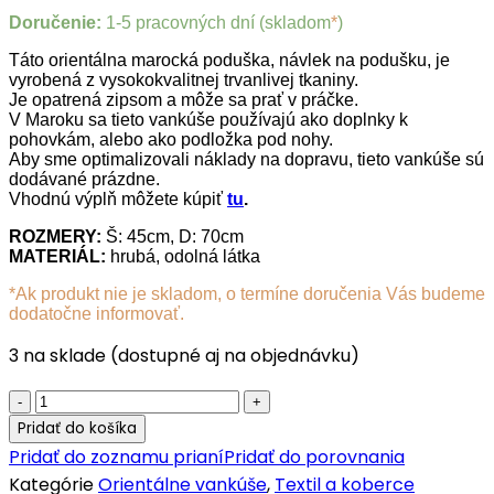
Doručenie:
1-5 pracovných dní (skladom
*
)
Táto orientálna marocká poduška, návlek na podušku, je
vyrobená z vysokokvalitnej trvanlivej tkaniny.
Je opatrená zipsom a môže sa prať v práčke.
V Maroku sa tieto vankúše používajú ako doplnky k
pohovkám, alebo ako podložka pod nohy.
Aby sme optimalizovali náklady na dopravu, tieto vankúše sú
dodávané prázdne.
Vhodnú výplň môžete kúpiť
tu
.
ROZMERY:
Š: 45cm, D: 70cm
MATERIÁL:
hrubá, odolná látka
*Ak produkt nie je skladom, o termíne doručenia Vás budeme
dodatočne informovať.
3 na sklade (dostupné aj na objednávku)
Marocká
poduška
Pridať do košíka
Dalila
Pridať do zoznamu prianí
Pridať do porovnania
quantity
Kategórie
Orientálne vankúše
,
Textil a koberce