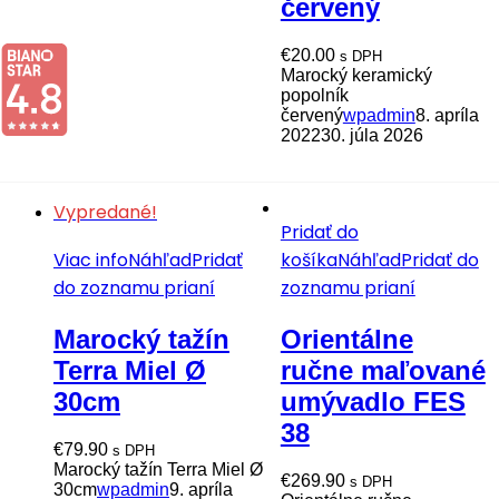
červený
€
20.00
s DPH
Marocký keramický
popolník
červený
wpadmin
8. apríla
2022
30. júla 2026
Vypredané!
Pridať do
Viac info
Náhľad
Pridať
košíka
Náhľad
Pridať do
do zoznamu prianí
zoznamu prianí
Marocký tažín
Orientálne
Terra Miel Ø
ručne maľované
30cm
umývadlo FES
38
€
79.90
s DPH
Marocký tažín Terra Miel Ø
€
269.90
s DPH
30cm
wpadmin
9. apríla