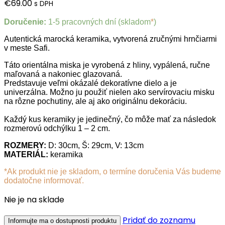
€
69.00
s DPH
Doručenie:
1-5 pracovných dní (skladom
*
)
Autentická marocká keramika, vytvorená zručnými hrnčiarmi
v meste Safi.
Táto orientálna miska je vyrobená z hliny, vypálená, ručne
maľovaná a nakoniec glazovaná.
Predstavuje veľmi okázalé dekoratívne dielo a je
univerzálna. Možno ju použiť nielen ako servírovaciu misku
na rôzne pochutiny, ale aj ako originálnu dekoráciu.
Každý kus keramiky je jedinečný, čo môže mať za následok
rozmerovú odchýlku 1 – 2 cm.
ROZMERY
:
D: 30cm, Š: 29cm, V: 13cm
MATERIÁL:
keramika
*Ak produkt nie je skladom, o termíne doručenia Vás budeme
dodatočne informovať.
Nie je na sklade
Pridať do zoznamu