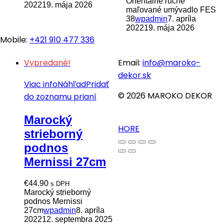
Orientálne ručne
2022
19. mája 2026
maľované umývadlo FES
38
wpadmin
7. apríla
2022
19. mája 2026
Mobile:
+421 910 477 336
Vypredané!
Email:
info@maroko-
dekor.sk
Viac info
Náhľad
Pridať
© 2026 MAROKO DEKOR
do zoznamu prianí
Marocký
HORE
strieborný
podnos
Mernissi 27cm
€
44.90
s DPH
Marocký strieborný
podnos Mernissi
27cm
wpadmin
8. apríla
2022
12. septembra 2025