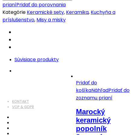
prianí
Pridať do porovnania
Kategórie
Keramické sety
,
Keramika
,
Kuchyňa a
príslušenstvo
,
Misy a misky
Súvisiace produkty
Pridať do
košíka
Náhľad
Pridať do
zoznamu prianí
KONTAKT
VOP & GDPR
Marocký
keramický
popolník