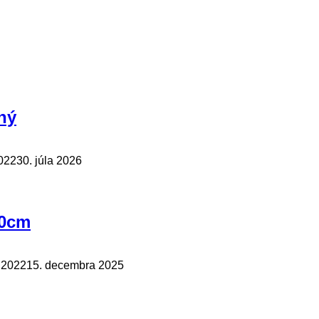
ný
2022
30. júla 2026
50cm
a 2022
15. decembra 2025