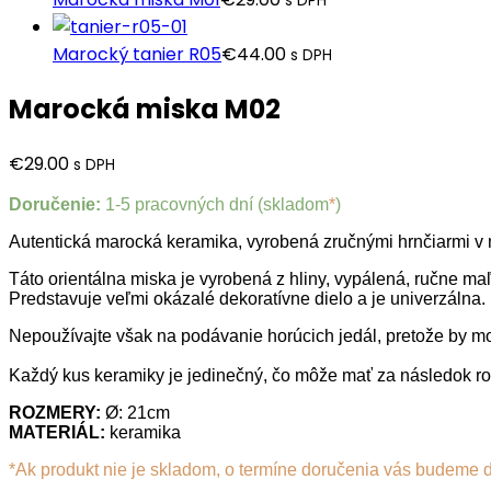
s DPH
Marocký tanier R05
€
44.00
s DPH
Marocká miska M02
€
29.00
s DPH
Doručenie:
1-5 pracovných dní (skladom
*
)
Autentická marocká keramika, vyrobená zručnými hrnčiarmi v 
Táto orientálna miska je vyrobená z hliny, vypálená, ručne m
Predstavuje veľmi okázalé dekoratívne dielo a je univerzálna. 
Nepoužívajte však na podávanie horúcich jedál, pretože by mo
Každý kus keramiky je jedinečný, čo môže mať za následok r
ROZMERY
:
Ø: 21cm
MATERIÁL:
keramika
*Ak produkt nie je skladom, o termíne doručenia vás budeme 