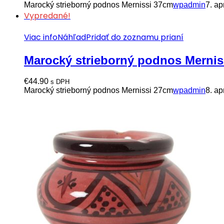
Marocký strieborný podnos Mernissi 37cm
wpadmin
7. ap
Vypredané!
Viac info
Náhľad
Pridať do zoznamu prianí
Marocký strieborný podnos Mernis
€
44.90
s DPH
Marocký strieborný podnos Mernissi 27cm
wpadmin
8. ap