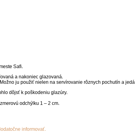
meste Safi.
aľovaná a nakoniec glazovaná.
Možno ju použiť nielen na servírovanie rôznych pochutín a jedál
hlo dôjsť k poškodeniu glazúry.
ozmerovú odchýlku 1 – 2 cm.
dodatočne informovať.