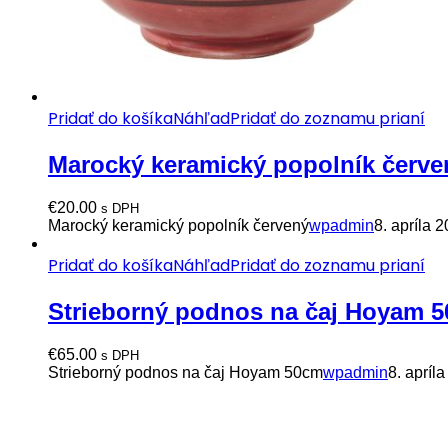
Pridať do košíka
Náhľad
Pridať do zoznamu prianí
Marocký keramický popolník červe
€
20.00
s DPH
Marocký keramický popolník červený
wpadmin
8. apríla 
Pridať do košíka
Náhľad
Pridať do zoznamu prianí
Strieborný podnos na čaj Hoyam 
€
65.00
s DPH
Strieborný podnos na čaj Hoyam 50cm
wpadmin
8. apríl