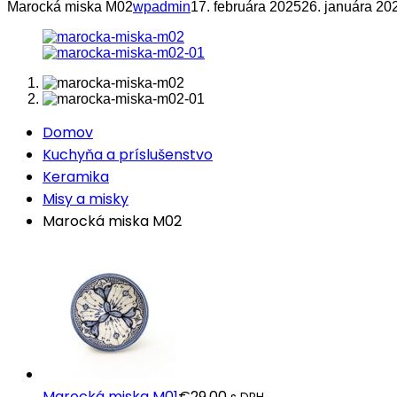
Marocká miska M02
wpadmin
17. februára 2025
26. januára 20
Domov
Kuchyňa a príslušenstvo
Keramika
Misy a misky
Marocká miska M02
Marocká miska M01
€
29.00