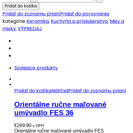
miska
Pridať do košíka
05
Pridať do zoznamu prianí
Pridať do porovnania
quantity
Kategórie
Keramika
,
Kuchyňa a príslušenstvo
,
Misy a
misky
,
VÝPREDAJ
Súvisiace produkty
Pridať do košíka
Náhľad
Pridať do zoznamu prianí
Orientálne ručne maľované
umývadlo FES 36
€
269.90
s DPH
Orientálne ručne maľované umývadlo FES