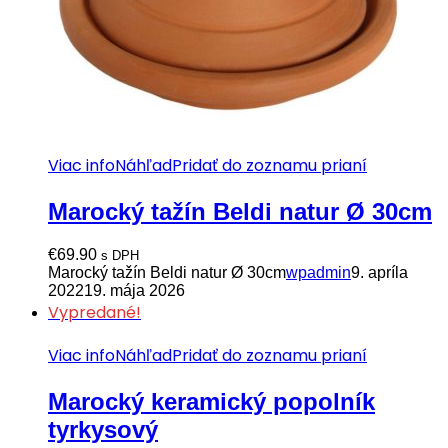
Viac info
Náhľad
Pridať do zoznamu prianí
Marocký tažín Beldi natur Ø 30cm
€
69.90
s DPH
Marocký tažín Beldi natur Ø 30cm
wpadmin
9. apríla
2022
19. mája 2026
Vypredané!
Viac info
Náhľad
Pridať do zoznamu prianí
Marocký keramický popolník
tyrkysový