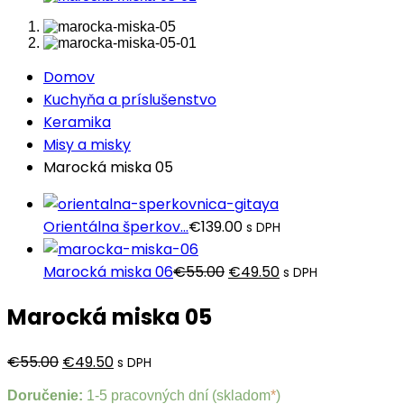
Domov
Kuchyňa a príslušenstvo
Keramika
Misy a misky
Marocká miska 05
Orientálna šperkov...
€
139.00
s DPH
Pôvodná
Aktuálna
Marocká miska 06
€
55.00
€
49.50
s DPH
cena
cena
Marocká miska 05
bola:
je:
€55.00.
€49.50.
Pôvodná
Aktuálna
€
55.00
€
49.50
s DPH
cena
cena
Doručenie:
1-5 pracovných dní (skladom
*
)