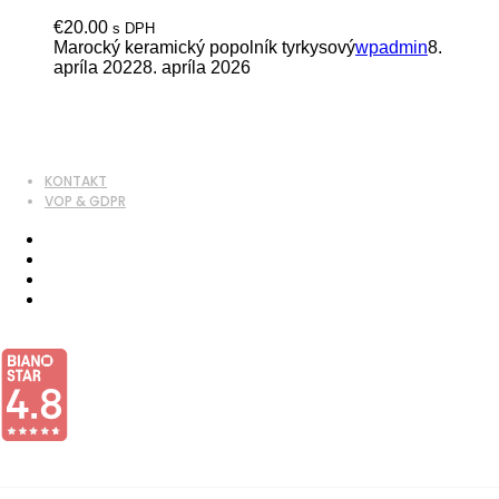
€
20.00
s DPH
Marocký keramický popolník tyrkysový
wpadmin
8.
apríla 2022
8. apríla 2026
KONTAKT
VOP & GDPR