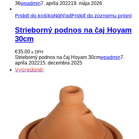
36
wpadmin
7. apríla 2022
19. mája 2026
Pridať do košíka
Náhľad
Pridať do zoznamu prianí
Strieborný podnos na čaj Hoyam
30cm
€
35.00
s DPH
Strieborný podnos na čaj Hoyam 30cm
wpadmin
7.
apríla 2022
15. decembra 2025
Vypredané!