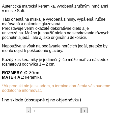
bola:
je:
Autentická marocká keramika, vyrobená zručnými hrnčiarmi
€55.00.
€49.50.
v meste Safi.
Táto orientálna miska je vyrobená z hliny, vypálená, ručne
maľovaná a nakoniec glazovaná.
Predstavuje veľmi okázalé dekoratívne dielo a je
univerzálna. Možno ju použiť nielen na servírovanie rôznych
pochutín a jedál, ale aj ako originálnu dekoráciu.
Nepoužívajte však na podávanie horúcich jedál, pretože by
mohlo dôjsť k poškodeniu glazúry.
Každý kus keramiky je jedinečný, čo môže mať za následok
rozmerovú odchýlku 1 – 2 cm.
ROZMERY
:
Ø: 30cm
MATERIÁL:
keramika
*Ak produkt nie je skladom, o termíne doručenia vás budeme
dodatočne informovať.
1 na sklade (dostupné aj na objednávku)
Marocká