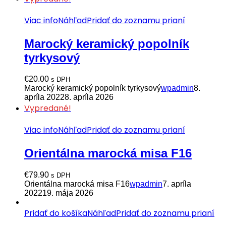
Viac info
Náhľad
Pridať do zoznamu prianí
Marocký keramický popolník
tyrkysový
€
20.00
s DPH
Marocký keramický popolník tyrkysový
wpadmin
8.
apríla 2022
8. apríla 2026
Vypredané!
Viac info
Náhľad
Pridať do zoznamu prianí
Orientálna marocká misa F16
€
79.90
s DPH
Orientálna marocká misa F16
wpadmin
7. apríla
2022
19. mája 2026
Pridať do košíka
Náhľad
Pridať do zoznamu prianí