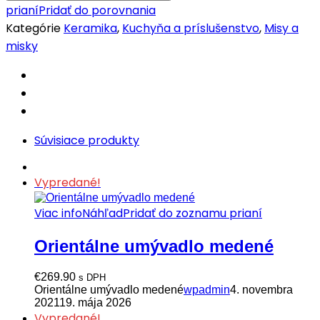
prianí
Pridať do porovnania
Kategórie
Keramika
,
Kuchyňa a príslušenstvo
,
Misy a
misky
Súvisiace produkty
Vypredané!
Viac info
Náhľad
Pridať do zoznamu prianí
Orientálne umývadlo medené
€
269.90
s DPH
Orientálne umývadlo medené
wpadmin
4. novembra
2021
19. mája 2026
Vypredané!