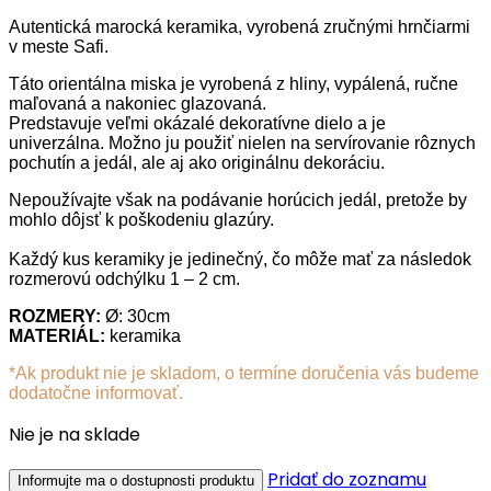
Autentická marocká keramika, vyrobená zručnými hrnčiarmi
v meste Safi.
Táto orientálna miska je vyrobená z hliny, vypálená, ručne
maľovaná a nakoniec glazovaná.
Predstavuje veľmi okázalé dekoratívne dielo a je
univerzálna. Možno ju použiť nielen na servírovanie rôznych
pochutín a jedál, ale aj ako originálnu dekoráciu.
Nepoužívajte však na podávanie horúcich jedál, pretože by
mohlo dôjsť k poškodeniu glazúry.
Každý kus keramiky je jedinečný, čo môže mať za následok
rozmerovú odchýlku 1 – 2 cm.
ROZMERY
:
Ø: 30cm
MATERIÁL:
keramika
*Ak produkt nie je skladom, o termíne doručenia vás budeme
dodatočne informovať.
Nie je na sklade
Pridať do zoznamu