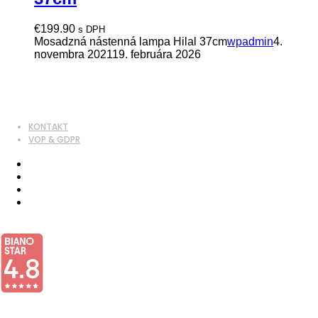
€
199.90
s DPH
Mosadzná nástenná lampa Hilal 37cm
wpadmin
4.
novembra 2021
19. februára 2026
KONTAKT
VOP & GDPR