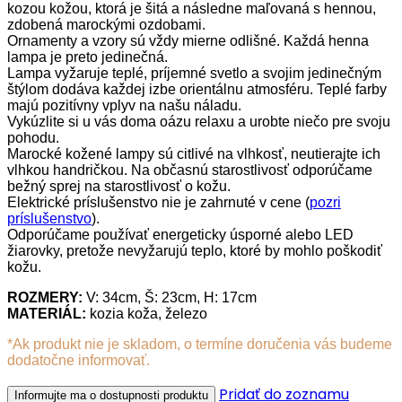
kozou kožou, ktorá je šitá a následne maľovaná s hennou,
zdobená marockými ozdobami.
Ornamenty a vzory sú vždy mierne odlišné. Každá henna
lampa je preto jedinečná.
Lampa vyžaruje teplé, príjemné svetlo a svojim jedinečným
štýlom dodáva každej izbe orientálnu atmosféru. Teplé farby
majú pozitívny vplyv na našu náladu.
Vykúzlite si u vás doma oázu relaxu a urobte niečo pre svoju
pohodu.
Marocké kožené lampy sú citlivé na vlhkosť, neutierajte ich
vlhkou handričkou. Na občasnú starostlivosť odporúčame
bežný sprej na starostlivosť o kožu.
Elektrické príslušenstvo nie je zahrnuté v cene (
pozri
príslušenstvo
).
Odporúčame používať energeticky úsporné alebo LED
žiarovky, pretože nevyžarujú teplo, ktoré by mohlo poškodiť
kožu.
ROZMERY:
V: 34cm, Š: 23cm, H: 17cm
MATERIÁL:
kozia koža, železo
*Ak produkt nie je skladom, o termíne doručenia vás budeme
dodatočne informovať.
Pridať do zoznamu