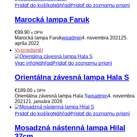
Pridať do košíka
Náhľad
Pridať do zoznamu prianí
Marocká lampa Faruk
€
99.90
s DPH
Marocká lampa Faruk
wpadmin
4. novembra 2021
25.
apríla 2022
Vypredané!
Viac info
Náhľad
Pridať do zoznamu prianí
Orientálna závesná lampa Hala S
€
189.00
s DPH
Orientálna závesná lampa Hala S
wpadmin
4. novembra
2021
21. januára 2026
Pridať do košíka
Náhľad
Pridať do zoznamu prianí
Mosadzná nástenná lampa Hilal
37cm