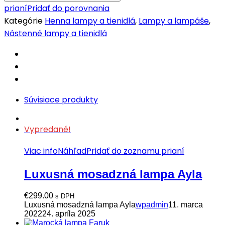
prianí
Pridať do porovnania
Kategórie
Henna lampy a tienidlá
,
Lampy a lampáše
,
Nástenné lampy a tienidlá
Súvisiace produkty
Vypredané!
Viac info
Náhľad
Pridať do zoznamu prianí
Luxusná mosadzná lampa Ayla
€
299.00
s DPH
Luxusná mosadzná lampa Ayla
wpadmin
11. marca
2022
24. apríla 2025