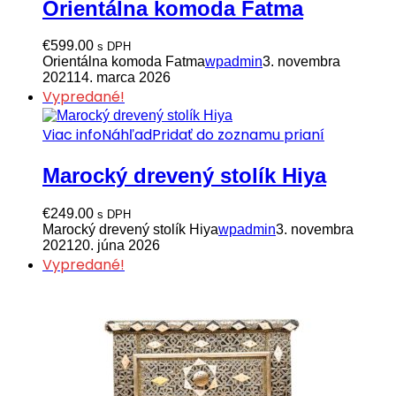
Orientálna komoda Fatma
€
599.00
s DPH
Orientálna komoda Fatma
wpadmin
3. novembra
2021
14. marca 2026
Vypredané!
Viac info
Náhľad
Pridať do zoznamu prianí
Marocký drevený stolík Hiya
€
249.00
s DPH
Marocký drevený stolík Hiya
wpadmin
3. novembra
2021
20. júna 2026
Vypredané!