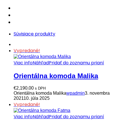
Súvisiace produkty
Vypredané!
Viac info
Náhľad
Pridať do zoznamu prianí
Orientálna komoda Malika
€
2,190.00
s DPH
Orientálna komoda Malika
wpadmin
3. novembra
2021
10. júla 2025
Vypredané!
Viac info
Náhľad
Pridať do zoznamu prianí