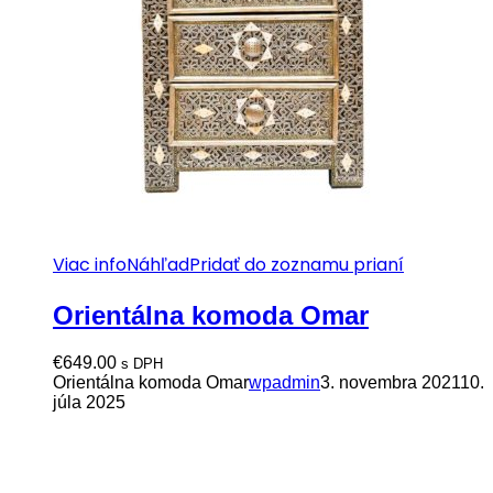
Viac info
Náhľad
Pridať do zoznamu prianí
Orientálna komoda Omar
€
649.00
s DPH
Orientálna komoda Omar
wpadmin
3. novembra 2021
10.
júla 2025