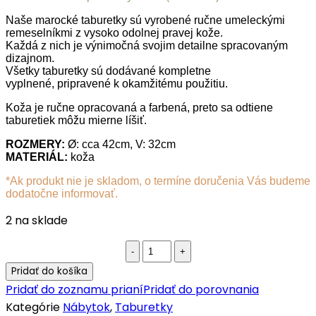
Naše marocké taburetky sú vyrobené ručne umeleckými
remeselníkmi z vysoko odolnej pravej kože.
Každá z nich je výnimočná svojim detailne spracovaným
dizajnom.
Všetky taburetky sú dodávané kompletne
vyplnené, pripravené k okamžitému použitiu.
Koža je ručne opracovaná a farbená, preto sa odtiene
taburetiek môžu mierne líšiť.
ROZMERY:
Ø: cca 42cm, V: 32cm
MATERIÁL:
koža
*Ak produkt nie je skladom, o termíne doručenia Vás budeme
dodatočne informovať.
2 na sklade
Kožená
taburetka
Pridať do košíka
tyrkysová
Pridať do zoznamu prianí
Pridať do porovnania
quantity
Kategórie
Nábytok
,
Taburetky