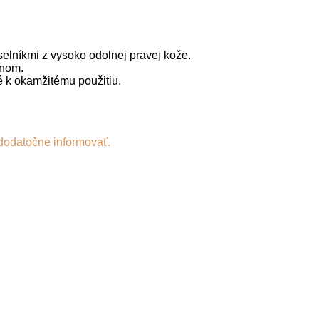
lníkmi z vysoko odolnej pravej kože.
jnom.
 k okamžitému použitiu.
dodatočne informovať.