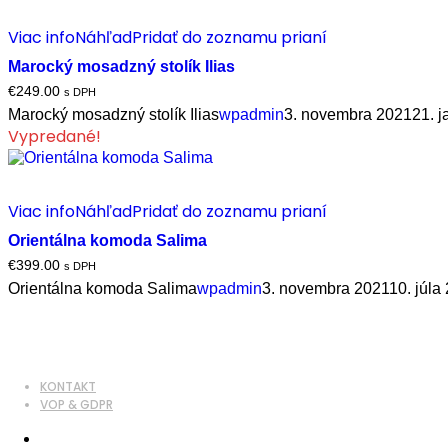
Viac info
Náhľad
Pridať do zoznamu prianí
Marocký mosadzný stolík Ilias
€
249.00
s DPH
Marocký mosadzný stolík Ilias
wpadmin
3. novembra 2021
21. 
Vypredané!
Viac info
Náhľad
Pridať do zoznamu prianí
Orientálna komoda Salima
€
399.00
s DPH
Orientálna komoda Salima
wpadmin
3. novembra 2021
10. júla
KONTAKT
VOP & GDPR