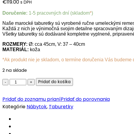
€
119.00
s DPH
Doručenie:
1-5 pracovných dní (skladom
*
)
Naše marocké taburetky sú vyrobené ručne umeleckými remese
Každá z nich je výnimočná svojim detailne spracovaným diza
Všetky taburetky sú dodávané kompletne vyplnené, pripravené
ROZMERY:
Ø: cca 45cm, V: 37 – 40cm
MATERIÁL:
koža
*Ak produkt nie je skladom, o termíne doručenia Vás budeme 
2 na sklade
Kožená
Pridať do košíka
taburetka
ružová
Pridať do zoznamu prianí
Pridať do porovnania
quantity
Kategórie
Nábytok
,
Taburetky