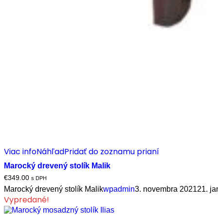
Viac info
Náhľad
Pridať do zoznamu prianí
Marocký drevený stolík Malik
€
349.00
s DPH
Marocký drevený stolík Malik
wpadmin
3. novembra 2021
21. j
Vypredané!