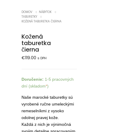
DOMOV
NÁBYTOK
TABURETKY
KOŽENÁ TABURETKA ČIERNA
Kožená
taburetka
čierna
€
119.00
s DPH
Doručenie:
1-5 pracovných
dní (skladom
*
)
Naše marocké taburetky sú
vyrobené ručne umeleckými
remeselníkmi z vysoko
odolnej pravej kože.
Každá z nich je výnimočná
svojim detailne spracovaným