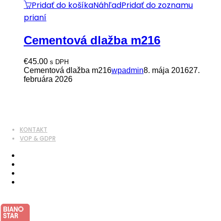
Pridať do košíka
Náhľad
Pridať do zoznamu
prianí
Cementová dlažba m216
€
45.00
s DPH
Cementová dlažba m216
wpadmin
8. mája 2016
27.
februára 2026
KONTAKT
VOP & GDPR