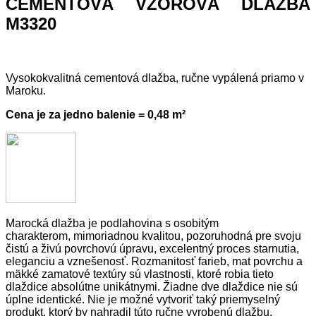
CEMENTOVÁ VZOROVÁ DLAŽBA
M3320
Vysokokvalitná cementová dlažba, ručne vypálená priamo v
Maroku.
Cena je za jedno balenie = 0,48 m²
Marocká dlažba je podlahovina s osobitým
charakterom, mimoriadnou kvalitou, pozoruhodná pre svoju
čistú a živú povrchovú úpravu, excelentný proces starnutia,
eleganciu a vznešenosť. Rozmanitosť farieb, mat povrchu a
mäkké zamatové textúry sú vlastnosti, ktoré robia tieto
dlaždice absolútne unikátnymi. Žiadne dve dlaždice nie sú
úplne identické. Nie je možné vytvoriť taký priemyselný
produkt, ktorý by nahradil túto ručne vyrobenú dlažbu.