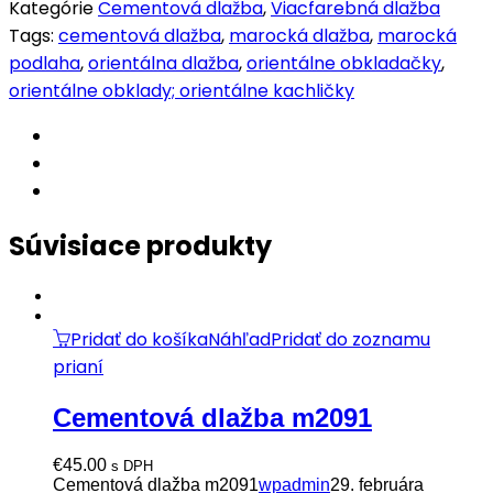
m3320
Kategórie
Cementová dlažba
,
Viacfarebná dlažba
quantity
Tags:
cementová dlažba
,
marocká dlažba
,
marocká
podlaha
,
orientálna dlažba
,
orientálne obkladačky
,
orientálne obklady; orientálne kachličky
Súvisiace produkty
Pridať do košíka
Náhľad
Pridať do zoznamu
prianí
Cementová dlažba m2091
€
45.00
s DPH
Cementová dlažba m2091
wpadmin
29. februára