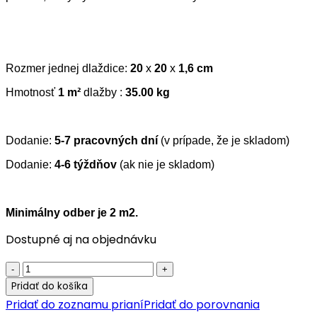
Rozmer jednej dlaždice:
20
x
20
x
1,6 cm
Hmotnosť
1 m²
dlažby :
35.00 kg
Dodanie:
5-7 pracovných dní
(v prípade, že je skladom)
Dodanie:
4-6 týždňov
(ak nie je skladom)
Minimálny odber je 2 m2.
Dostupné aj na objednávku
Cementová
vzorová
Pridať do košíka
dlažba
Pridať do zoznamu prianí
Pridať do porovnania