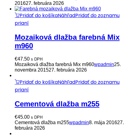
2016
27. februára 2026
Pridať do košíka
Náhľad
Pridať do zoznamu
prianí
Mozaiková dlažba farebná Mix
m960
€
47.50
s DPH
Mozaiková dlažba farebná Mix m960
wpadmin
25.
novembra 2015
27. februára 2026
Pridať do košíka
Náhľad
Pridať do zoznamu
prianí
Cementová dlažba m255
€
45.00
s DPH
Cementová dlažba m255
wpadmin
8. mája 2016
27.
februára 2026