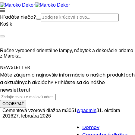
Hľadáte niečo?
Košík
Ručne vyrobené orientálne lampy, nábytok a dekorácie priamo
z Maroka.
NEWSLETTER
Máte záujem o najnovšie informácie o našich produktoch
a aktuálnych akciách? Prihláste sa do nášho
newsletteru!
ODOBERAŤ
Cementová vzorová dlažba m3051
wpadmin
31. októbra
2016
27. februára 2026
Domov
Cementová dlažba