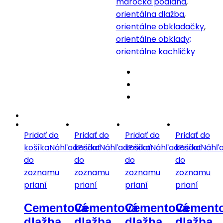
marocká podlaha
,
orientálna dlažba
,
orientálne obkladačky
,
orientálne obklady;
orientálne kachličky
Pridať do
Pridať do
Pridať do
Pridať do
košíka
Náhľad
košíka
Pridať
Náhľad
košíka
Pridať
Náhľad
košíka
Pridať
Náhľ
do
do
do
do
zoznamu
zoznamu
zoznamu
zoznamu
prianí
prianí
prianí
prianí
Cementová
Cementová
Cementová
Cement
dlažba
dlažba
dlažba
dlažba