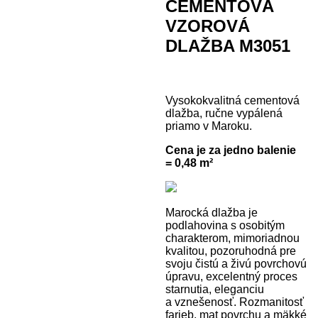
CEMENTOVÁ
VZOROVÁ
DLAŽBA M3051
Vysokokvalitná cementová
dlažba, ručne vypálená
priamo v Maroku.
Cena je za jedno balenie
= 0,48 m²
Marocká dlažba je
podlahovina s osobitým
charakterom, mimoriadnou
kvalitou, pozoruhodná pre
svoju čistú a živú povrchovú
úpravu, excelentný proces
starnutia, eleganciu
a vznešenosť. Rozmanitosť
farieb, mat povrchu a mäkké