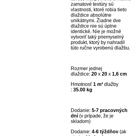
zamatové textúry sú
vlastnosti, ktoré robia tieto
dlaždice absolútne
unikátnymi. Žiadne dve
dlaždice nie sú úplne
identické. Nie je možné
vytvoriť taký priemyselný
produkt, ktorý by nahradil
túto ručne vyrobenú dlažbu.
Rozmer jednej
dlaždice:
20
x
20
x
1,6 cm
Hmotnosť
1 m²
dlažby
:
35.00 kg
Dodanie:
5-7 pracovných
dní
(v prípade, že je
skladom)
Dodanie:
4-6 týždňov
(ak