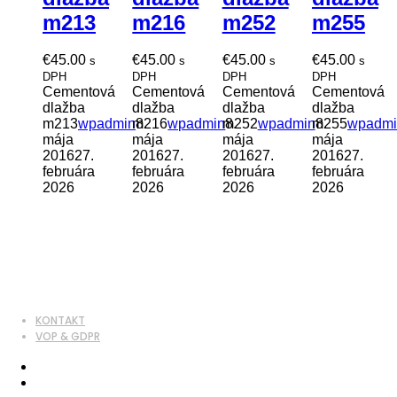
m213
m216
m252
m255
€
45.00
€
45.00
€
45.00
€
45.00
s
s
s
s
DPH
DPH
DPH
DPH
Cementová
Cementová
Cementová
Cementová
dlažba
dlažba
dlažba
dlažba
m213
wpadmin
m216
8.
wpadmin
m252
8.
wpadmin
m255
8.
wpadmi
mája
mája
mája
mája
2016
27.
2016
27.
2016
27.
2016
27.
februára
februára
februára
februára
2026
2026
2026
2026
KONTAKT
VOP & GDPR