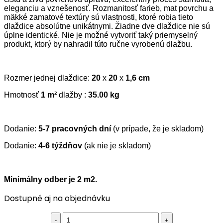
eleganciu a vznešenosť. Rozmanitosť farieb, mat povrchu a
mäkké zamatové textúry sú vlastnosti, ktoré robia tieto
dlaždice absolútne unikátnymi. Žiadne dve dlaždice nie sú
úplne identické. Nie je možné vytvoriť taký priemyselný
produkt, ktorý by nahradil túto ručne vyrobenú dlažbu.
Rozmer jednej dlaždice:
20
x
20
x
1,6 cm
Hmotnosť
1 m²
dlažby :
35.00 kg
Dodanie:
5-7 pracovných dní
(v prípade, že je skladom)
Dodanie:
4-6 týždňov
(ak nie je skladom)
Minimálny odber je 2 m2.
Dostupné aj na objednávku
Cementová