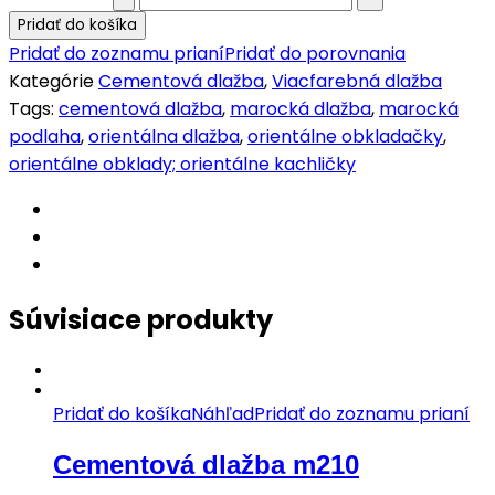
vzorová
Pridať do košíka
dlažba
Pridať do zoznamu prianí
Pridať do porovnania
m2387
Kategórie
Cementová dlažba
,
Viacfarebná dlažba
quantity
Tags:
cementová dlažba
,
marocká dlažba
,
marocká
podlaha
,
orientálna dlažba
,
orientálne obkladačky
,
orientálne obklady; orientálne kachličky
Súvisiace produkty
Pridať do košíka
Náhľad
Pridať do zoznamu prianí
Cementová dlažba m210