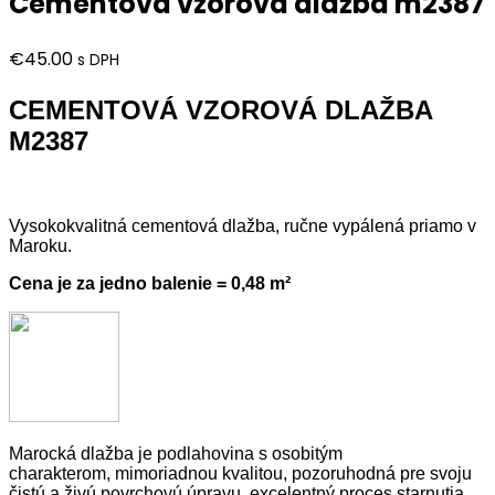
Cementová vzorová dlažba m2387
€
45.00
s DPH
CEMENTOVÁ VZOROVÁ DLAŽBA
M2387
Vysokokvalitná cementová dlažba, ručne vypálená priamo v
Maroku.
Cena je za jedno balenie = 0,48 m²
Marocká dlažba je podlahovina s osobitým
charakterom, mimoriadnou kvalitou, pozoruhodná pre svoju
čistú a živú povrchovú úpravu, excelentný proces starnutia,