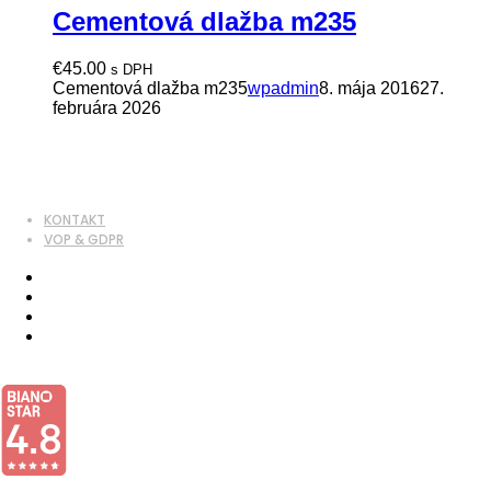
Cementová dlažba m235
€
45.00
s DPH
Cementová dlažba m235
wpadmin
8. mája 2016
27.
februára 2026
KONTAKT
VOP & GDPR