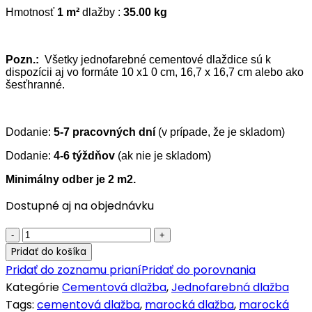
Hmotnosť
1 m²
dlažby :
35.00 kg
Pozn.:
Všetky jednofarebné cementové dlaždice sú k
dispozícii aj vo formáte 10 x1 0 cm, 16,7 x 16,7 cm alebo ako
šesťhranné.
Dodanie:
5-7 pracovných dní
(v prípade, že je skladom)
Dodanie:
4-6 týždňov
(ak nie je skladom)
Minimálny odber je 2 m2.
Dostupné aj na objednávku
Cementová
jednofarebná
Pridať do košíka
dlažba
Pridať do zoznamu prianí
Pridať do porovnania
P35
Kategórie
Cementová dlažba
,
Jednofarebná dlažba
quantity
Tags:
cementová dlažba
,
marocká dlažba
,
marocká