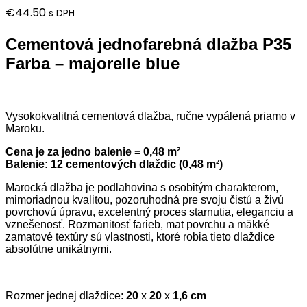
€
44.50
s DPH
Cementová jednofarebná dlažba P35
Farba – majorelle blue
Vysokokvalitná cementová dlažba, ručne vypálená priamo v
Maroku.
Cena je za jedno balenie = 0,48 m²
Balenie: 12 cementových dlaždic (0,48 m²)
Marocká dlažba je podlahovina s osobitým charakterom,
mimoriadnou kvalitou, pozoruhodná pre svoju čistú a živú
povrchovú úpravu, excelentný proces starnutia, eleganciu a
vznešenosť. Rozmanitosť farieb, mat povrchu a mäkké
zamatové textúry sú vlastnosti, ktoré robia tieto dlaždice
absolútne unikátnymi.
Rozmer jednej dlaždice:
20
x
20
x
1,6 cm