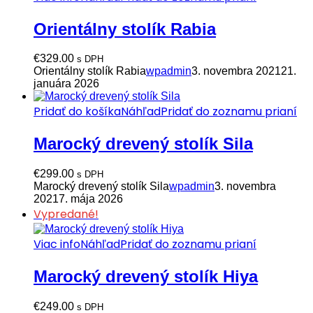
Orientálny stolík Rabia
€
329.00
s DPH
Orientálny stolík Rabia
wpadmin
3. novembra 2021
21.
januára 2026
Pridať do košíka
Náhľad
Pridať do zoznamu prianí
Marocký drevený stolík Sila
€
299.00
s DPH
Marocký drevený stolík Sila
wpadmin
3. novembra
2021
7. mája 2026
Vypredané!
Viac info
Náhľad
Pridať do zoznamu prianí
Marocký drevený stolík Hiya
€
249.00
s DPH