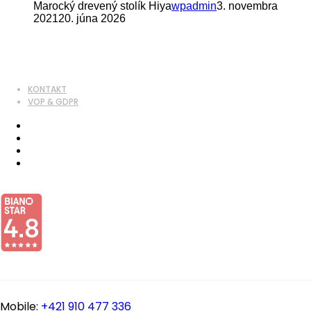
Marocký drevený stolík Hiya
wpadmin
3. novembra
2021
20. júna 2026
KONTAKT
VOP & GDPR
Mobile:
+421 910 477 336