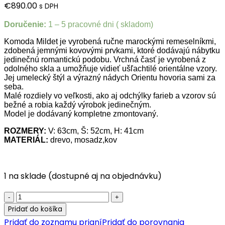
€
890.00
s DPH
Doručenie:
1 – 5 pracovné dni ( skladom)
Komoda Mildet je vyrobená ručne marockými remeselníkmi,
zdobená jemnými kovovými prvkami, ktoré dodávajú nábytku
jedinečnú romantickú podobu. Vrchná časť je vyrobená z
odolného skla a umožňuje vidieť ušľachtilé orientálne vzory.
Jej umelecký štýl a výrazný nádych Orientu hovoria sami za
seba.
Malé rozdiely vo veľkosti, ako aj odchýlky farieb a vzorov sú
bežné a robia každý výrobok jedinečným.
Model je dodávaný kompletne zmontovaný.
ROZMERY:
V: 63cm, Š: 52cm, H: 41cm
MATERIÁL:
drevo, mosadz,kov
1 na sklade (dostupné aj na objednávku)
Marocká
komoda
Pridať do košíka
Midelt
Pridať do zoznamu prianí
Pridať do porovnania