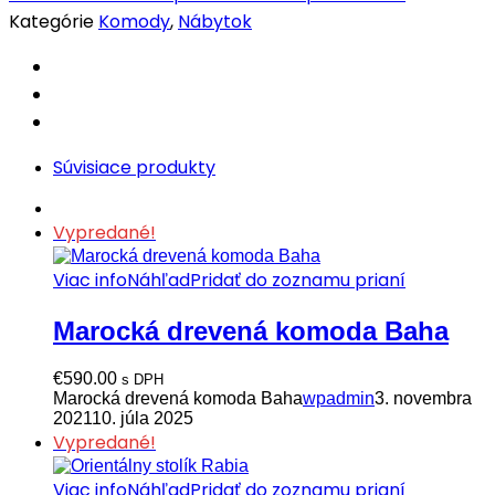
quantity
Kategórie
Komody
,
Nábytok
Súvisiace produkty
Vypredané!
Viac info
Náhľad
Pridať do zoznamu prianí
Marocká drevená komoda Baha
€
590.00
s DPH
Marocká drevená komoda Baha
wpadmin
3. novembra
2021
10. júla 2025
Vypredané!
Viac info
Náhľad
Pridať do zoznamu prianí