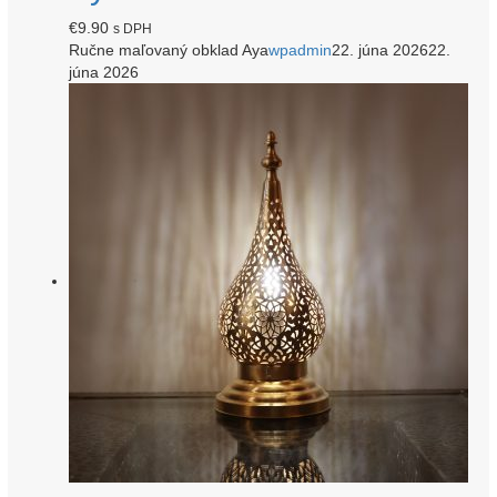
€
9.90
s DPH
Ručne maľovaný obklad Aya
wpadmin
22. júna 2026
22.
júna 2026