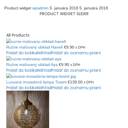
Product widget
wpadmin
5. januára 2018
5. januára 2018
PRODUCT WIDGET SLIDER
All Products
Ručne maľovaný obklad Hanefi
€
9.90
s DPH
Pridať do košíka
Náhľad
Pridať do zoznamu prianí
Ručne maľovaný obklad Aya
€
9.90
s DPH
Pridať do košíka
Náhľad
Pridať do zoznamu prianí
Luxusná mosadzná lampa Tissint
€
139.00
s DPH
Pridať do košíka
Náhľad
Pridať do zoznamu prianí