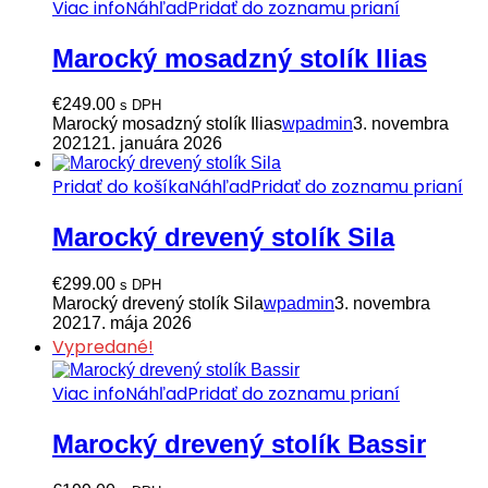
Viac info
Náhľad
Pridať do zoznamu prianí
Marocký mosadzný stolík Ilias
€
249.00
s DPH
Marocký mosadzný stolík Ilias
wpadmin
3. novembra
2021
21. januára 2026
Pridať do košíka
Náhľad
Pridať do zoznamu prianí
Marocký drevený stolík Sila
€
299.00
s DPH
Marocký drevený stolík Sila
wpadmin
3. novembra
2021
7. mája 2026
Vypredané!
Viac info
Náhľad
Pridať do zoznamu prianí
Marocký drevený stolík Bassir