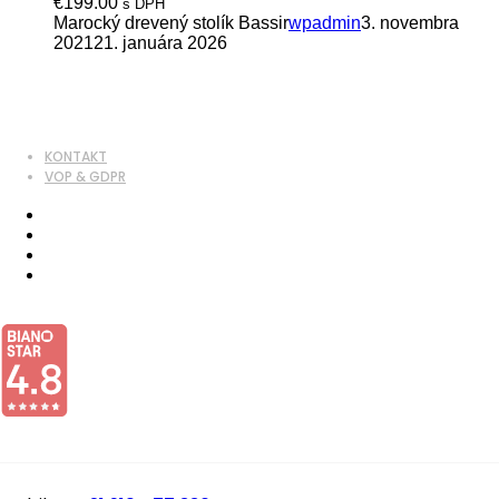
€
199.00
s DPH
Marocký drevený stolík Bassir
wpadmin
3. novembra
2021
21. januára 2026
KONTAKT
VOP & GDPR