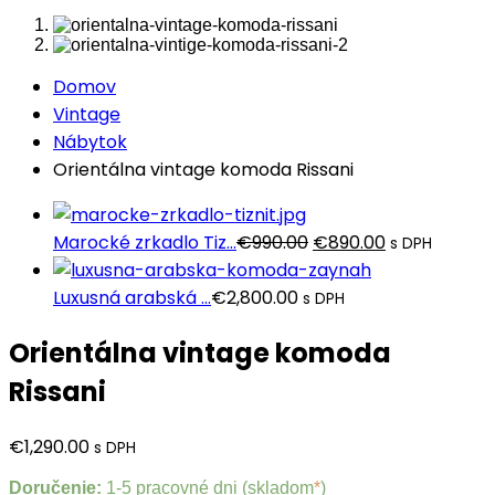
Domov
Vintage
Nábytok
Orientálna vintage komoda Rissani
Pôvodná
Aktuálna
Marocké zrkadlo Tiz...
€
990.00
€
890.00
s DPH
cena
cena
bola:
je:
Luxusná arabská ...
€
2,800.00
s DPH
€990.00.
€890.00.
Orientálna vintage komoda
Rissani
€
1,290.00
s DPH
Doručenie:
1-5 pracovné dni (skladom
*
)