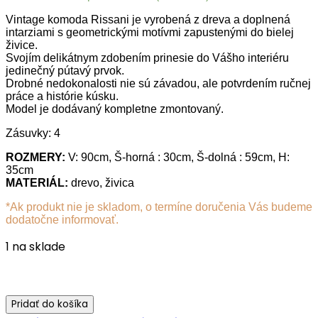
Vintage komoda Rissani je vyrobená z dreva a doplnená
intarziami s geometrickými motívmi zapustenými do bielej
živice.
Svojím delikátnym zdobením prinesie do Vášho interiéru
jedinečný pútavý prvok.
Drobné nedokonalosti nie sú závadou, ale potvrdením ručnej
práce a histórie kúsku.
Model je dodávaný kompletne zmontovaný.
Zásuvky: 4
ROZMERY:
V: 90cm, Š-horná : 30cm, Š-dolná : 59cm, H:
35cm
MATERIÁL:
drevo, živica
*Ak produkt nie je skladom, o termíne doručenia Vás budeme
dodatočne informovať.
1 na sklade
Pridať do košíka