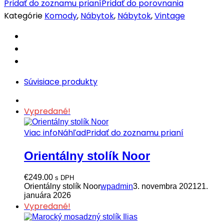
Pridať do zoznamu prianí
Pridať do porovnania
Kategórie
Komody
,
Nábytok
,
Nábytok
,
Vintage
Súvisiace produkty
Vypredané!
Viac info
Náhľad
Pridať do zoznamu prianí
Orientálny stolík Noor
€
249.00
s DPH
Orientálny stolík Noor
wpadmin
3. novembra 2021
21.
januára 2026
Vypredané!